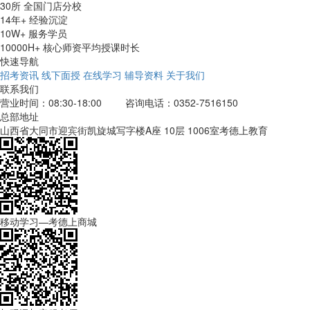
30所
全国门店分校
14年+
经验沉淀
10W+
服务学员
10000H+
核心师资平均授课时长
快速导航
招考资讯
线下面授
在线学习
辅导资料
关于我们
联系我们
营业时间：08:30-18:00
咨询电话：0352-7516150
总部地址
山西省大同市迎宾街凯旋城写字楼A座 10层 1006室考德上教育
移动学习—考德上商城