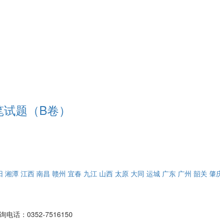
员笔试题（B卷）
阳
湘潭
江西
南昌
赣州
宜春
九江
山西
太原
大同
运城
广东
广州
韶关
肇
询电话：0352-7516150