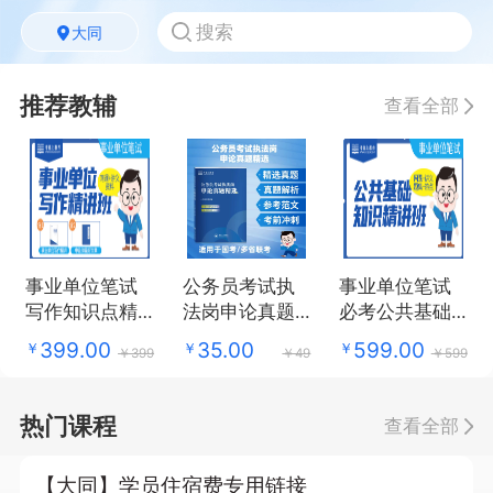
大同
推荐教辅
查看全部
事业单位笔试
公务员考试执
事业单位笔试
写作知识点精
法岗申论真题
必考公共基础
讲
精选
知识点精讲
399.00
35.00
599.00
￥
￥
￥
￥399
￥49
￥599
热门课程
查看全部
【大同】学员住宿费专用链接