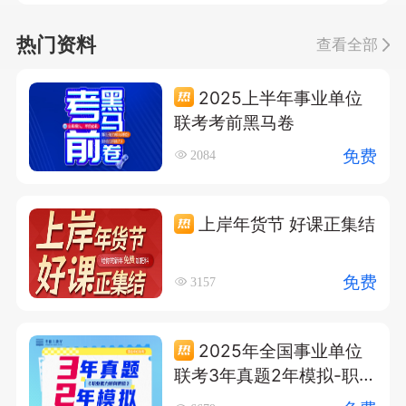
热门资料
查看全部
2025上半年事业单位
联考考前黑马卷
免费
2084
上岸年货节 好课正集结
免费
3157
2025年全国事业单位
联考3年真题2年模拟-职业
能力倾向测验