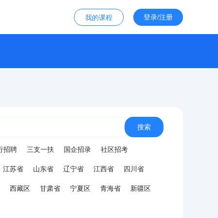
登录/注册
我的课程
搜索
行招聘
三支一扶
国企招录
社区招考
江苏省
山东省
辽宁省
江西省
四川省
西藏区
甘肃省
宁夏区
青海省
新疆区