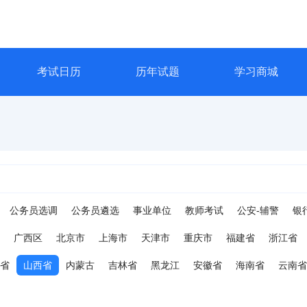
考试日历
历年试题
学习商城
公务员选调
公务员遴选
事业单位
教师考试
公安-辅警
银
广西区
北京市
上海市
天津市
重庆市
福建省
浙江省
省
山西省
内蒙古
吉林省
黑龙江
安徽省
海南省
云南省