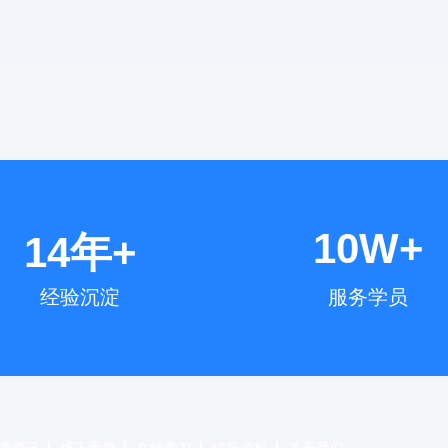
10W+
14年+
经验沉淀
服务学员