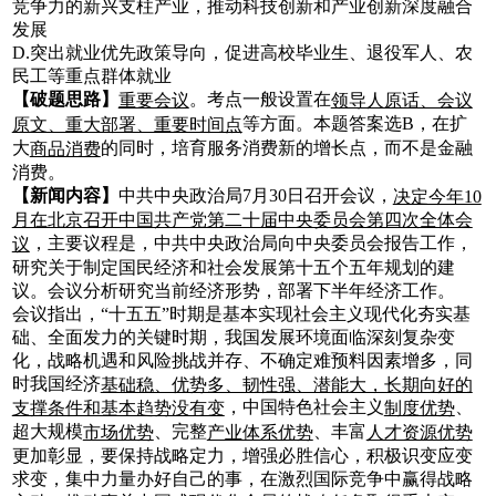
竞争力的新兴支柱产业，推动科技创新和产业创新深度融合
发展
D.突出就业优先政策导向，促进高校毕业生、退役军人、农
民工等重点群体就业
【破题思路】
。考点一般设置在
重要会议
领导人原话、会议
等方面。本题答案选B，在扩
原文、重大部署、重要时间点
大
的同时，培育服务消费新的增长点，而不是金融
商品消费
消费。
【新闻内容】
中共中央政治局7月30日召开会议，
决定今年10
月在北京召开中国共产党第二十届中央委员会第四次全体会
，主要议程是，中共中央政治局向中央委员会报告工作，
议
研究关于制定国民经济和社会发展第十五个五年规划的建
议。会议分析研究当前经济形势，部署下半年经济工作。
会议指出，“十五五”时期是基本实现社会主义现代化夯实基
础、全面发力的关键时期，我国发展环境面临深刻复杂变
化，战略机遇和风险挑战并存、不确定难预料因素增多，同
时我国经济
基础稳、优势多、韧性强、潜能大，长期向好的
，中国特色社会主义
、
支撑条件和基本趋势没有变
制度优势
超大规模
、完整
、丰富
市场优势
产业体系优势
人才资源优势
更加彰显，要保持战略定力，增强必胜信心，积极识变应变
求变，集中力量办好自己的事，在激烈国际竞争中赢得战略