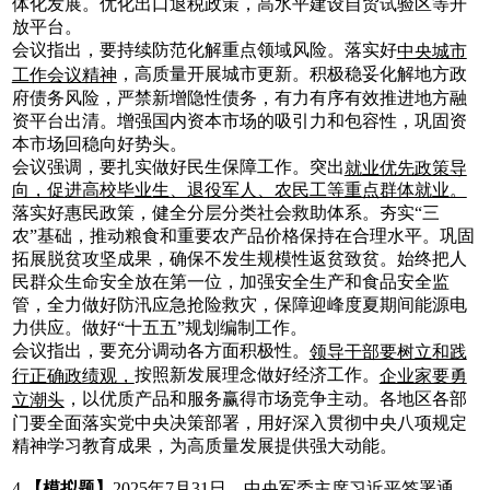
体化发展。优化出口退税政策，高水平建设自贸试验区等开
放平台。
会议指出，要持续防范化解重点领域风险。落实好
中央城市
，高质量开展城市更新。积极稳妥化解地方政
工作会议精神
府债务风险，严禁新增隐性债务，有力有序有效推进地方融
资平台出清。增强国内资本市场的吸引力和包容性，巩固资
本市场回稳向好势头。
会议强调，要扎实做好民生保障工作。突出
就业优先政策导
向，促进高校毕业生、退役军人、农民工等重点群体就业。
落实好惠民政策，健全分层分类社会救助体系。夯实“三
农”基础，推动粮食和重要农产品价格保持在合理水平。巩固
拓展脱贫攻坚成果，确保不发生规模性返贫致贫。始终把人
民群众生命安全放在第一位，加强安全生产和食品安全监
管，全力做好防汛应急抢险救灾，保障迎峰度夏期间能源电
力供应。做好“十五五”规划编制工作。
会议指出，要充分调动各方面积极性。
领导干部要树立和践
按照新发展理念做好经济工作。
行正确政绩观，
企业家要勇
，以优质产品和服务赢得市场竞争主动。各地区各部
立潮头
门要全面落实党中央决策部署，用好深入贯彻中央八项规定
精神学习教育成果，为高质量发展提供强大动能。
4.
【模拟题】
2025年7月31日，中央军委主席习近平签署通