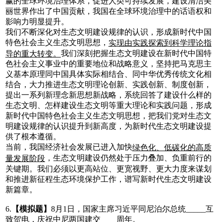
赢的全球环境治理体系，促进人类可持续发展，建设清洁美
丽世界作出了中国贡献，我国在全球环境治理中的话语权和
影响力明显提升。
我们不断深化对生态文明建设规律的认识，形成新时代中国
特色社会主义生态文明思想，
实现由实践探索到科学理论指
我们深刻把握生态文明建设在新时代中国特
导的重大转变。
色社会主义事业中的重要地位和战略意义，坚持把马克思主
义基本原理同中国具体实际相结合、同中华优秀传统文化相
结合，大力推进生态文明理论创新、实践创新、制度创新，
提出一系列新理念新思想新战略，系统回答了建设什么样的
生态文明、怎样建设生态文明等重大理论和实践问题，形成
新时代中国特色社会主义生态文明思想，把我们党对生态文
明建设规律的认识提升到新高度，为新时代生态文明建设提
供了根本遵循。
当前，我国经济社会发展已进入加快
绿色化、低碳化的高质
，生态文明建设仍然处于压力叠加、负重前行的
量发展阶段
关键期。我们必须以更高站位、更宽视野、更大力度来谋划
和推进新征程生态环境保护工作，谱写新时代生态文明建设
新篇章。
6.
【模拟题】
8月1日，国家主席习近平同尼泊尔总统_____互
致贺电，庆祝中尼两国建交____周年。