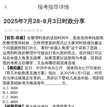
报考指导详情
2025年7月28-8月3日时政分享
2025-08-5 3:44:27发布
【前言•有感】
在整理时政的这段时间中，愈发觉得单纯新闻
的整理显得枯燥，怎样用更新的形式让大家对时政感兴趣这
个问题困扰我们许久。看到“命题人角度”这个词有了思路，
运用到时政的整理中可能会打造出新的亮点。或许我们可以
站在命题人角度去揣摩，如果需要以该新闻为考题，容易设
置的考察点在哪里，又会有哪些易混淆选项。
1.
【模拟题】
近日，中共中央办公厅、国务院办公厅印发的
《育儿补贴制度实施方案》指出，从2025年1月1日起，对符
合法律法规规定生育的___周岁以下婴幼儿发放补贴，现阶段
国家基础标准为每孩每年_________元。
A.3 3600
B.3 4800
C.5 3600
D.5 4800
【破题思路】
。本题答案为A。
重大民生项目