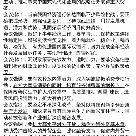
主动，推动事关中国式现代化全局的战略任务取得重大突
破。
会议指出，当前我国经济运行依然面临不少风险挑战，要正
确把握形势，
，用好发展机
增强忧患意识，坚持底线思维
遇、潜力和优势，巩固拓展经济回升向好势头。
会议强调，做好下半年经济工作，要坚持……保持政策连续
性稳定性，增强灵活性预见性，着力稳就业、稳企业、稳市
场、稳预期，有力促进国内国际双循环，努力完成全年经济
社会发展目标任务，实现“十四五”圆满收官。
会议指出，宏观政策要持续发力、适时加力。
要落实落细更
加积极的财政政策和适度宽松的货币政策，充分释放政策效
应。
会议强调，要有效释放内需潜力。深入实施提振消费专项行
动，
在
在扩大商品消费的同时，培育服务消费新的增长点。
保障改善民生中扩大消费需求。高质量推动“两重”建设，激
发民间投资活力，扩大有效投资。
会议指出，要坚定不移深化改革。坚持
以科技创新引领新质
，加快培育具有国际竞争力的新兴支柱产业，推
生产力发展
动科技创新和产业创新深度融合发展。
会议强调，要
。
扩大高水平对外开放，稳住外贸外资基本盘
帮助受冲击较大的外贸企业，强化融资支持，促进内外贸一