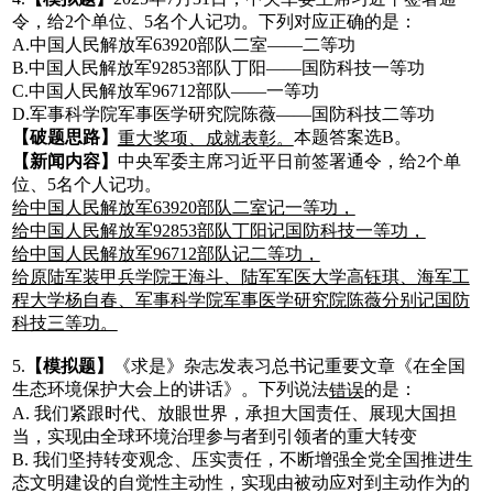
令，给2个单位、5名个人记功。下列对应正确的是：
A.中国人民解放军63920部队二室——二等功
B.中国人民解放军92853部队丁阳——国防科技一等功
C.中国人民解放军96712部队——一等功
D.军事科学院军事医学研究院陈薇——国防科技二等功
【破题思路】
本题答案选B。
重大奖项、成就表彰。
【新闻内容】
中央军委主席习近平日前签署通令，给2个单
位、5名个人记功。
给中国人民解放军63920部队二室记一等功，
给中国人民解放军92853部队丁阳记国防科技一等功，
给中国人民解放军96712部队记二等功，
给原陆军装甲兵学院王海斗、陆军军医大学高钰琪、海军工
程大学杨自春、军事科学院军事医学研究院陈薇分别记国防
科技三等功。
5.
【模拟题】
《求是》杂志发表习总书记重要文章《在全国
生态环境保护大会上的讲话》。下列说法
的是：
错误
A. 我们紧跟时代、放眼世界，承担大国责任、展现大国担
当，实现由全球环境治理参与者到引领者的重大转变
B. 我们坚持转变观念、压实责任，不断增强全党全国推进生
态文明建设的自觉性主动性，实现由被动应对到主动作为的