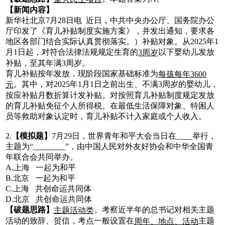
【新闻内容】
新华社北京7月28日电 近日，中共中央办公厅、国务院办公
厅印发了《育儿补贴制度实施方案》，并发出通知，要求各
地区各部门结合实际认真贯彻落实。）补贴对象。从2025年1
月1日起，对符合法律法规规定生育的
以下婴幼儿发放
3周岁
补贴，至其年满3周岁。
育儿补贴按年发放，现阶段国家基础标准为
每孩每年3600
。其中，对2025年1月1日之前出生、不满3周岁的婴幼儿，
元
按应补贴月数折算计发补贴。对按照育儿补贴制度规定发放
的育儿补贴免征个人所得税。在最低生活保障对象、特困人
员等救助对象认定时，育儿补贴不计入家庭或个人收入。
2.
【模拟题】
7月29日，世界青年和平大会当日在____举行，
主题为“________”，由中国人民对外友好协会和中华全国青
年联合会共同举办。
A.上海 一起为和平
B.北京 一起为和平
C.上海 共创命运共同体
D.北京 共创命运共同体
【破题思路】
。考察近半年的总书记对相关主题
主题活动类
活动的致辞、贺信，考点一般设置在
主题
周年、地点、活动