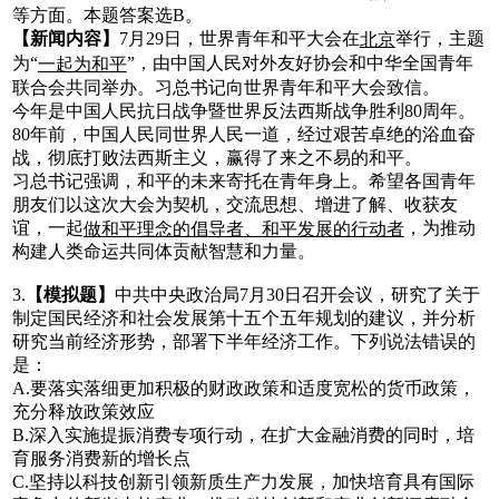
等方面。本题答案选B。
【新闻内容】
7月29日，世界青年和平大会在
举行，主题
北京
为“
”，由中国人民对外友好协会和中华全国青年
一起为和平
联合会共同举办。习总书记向世界青年和平大会致信。
今年是中国人民抗日战争暨世界反法西斯战争胜利80周年。
80年前，中国人民同世界人民一道，经过艰苦卓绝的浴血奋
战，彻底打败法西斯主义，赢得了来之不易的和平。
习总书记强调，和平的未来寄托在青年身上。希望各国青年
朋友们以这次大会为契机，交流思想、增进了解、收获友
谊，一起
，为推动
做和平理念的倡导者、和平发展的行动者
构建人类命运共同体贡献智慧和力量。
3.
【模拟题】
中共中央政治局7月30日召开会议，研究了关于
制定国民经济和社会发展第十五个五年规划的建议，并分析
研究当前经济形势，部署下半年经济工作。下列说法错误的
是：
A.要落实落细更加积极的财政政策和适度宽松的货币政策，
充分释放政策效应
B.深入实施提振消费专项行动，在扩大金融消费的同时，培
育服务消费新的增长点
C.坚持以科技创新引领新质生产力发展，加快培育具有国际