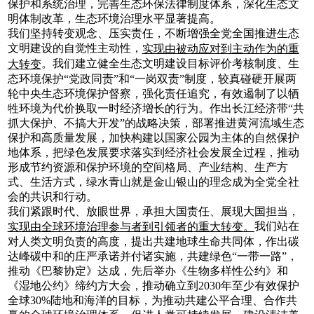
保护和系统治理，完善生态环保法律制度体系，深化生态文
明体制改革，生态环境治理水平显著提高。
我们坚持转变观念、压实责任，不断增强全党全国推进生态
文明建设的自觉性主动性，
实现由被动应对到主动作为的重
。我们建立健全生态文明建设目标评价考核制度、生
大转变
态环境保护“党政同责”和“一岗双责”制度，较真碰硬开展两
轮中央生态环境保护督察，强化责任追究，有效遏制了以牺
牲环境为代价换取一时经济增长的行为。作出长江经济带“共
抓大保护、不搞大开发”的战略决策，部署推进黄河流域生态
保护和高质量发展，加快构建以国家公园为主体的自然保护
地体系，把绿色发展要求落实到经济社会发展全过程，推动
形成节约资源和保护环境的空间格局、产业结构、生产方
式、生活方式，绿水青山就是金山银山的理念成为全党全社
会的共识和行动。
我们紧跟时代、放眼世界，承担大国责任、展现大国担当，
我们站在
实现由全球环境治理参与者到引领者的重大转变。
对人类文明负责的高度，提出共建地球生命共同体，作出碳
达峰碳中和的庄严承诺并付诸实施，共建绿色“一带一路”，
推动《巴黎协定》达成，先后举办《生物多样性公约》和
《湿地公约》缔约方大会，推动确立到2030年至少有效保护
全球30%陆地和海洋的目标，为推动共建公平合理、合作共