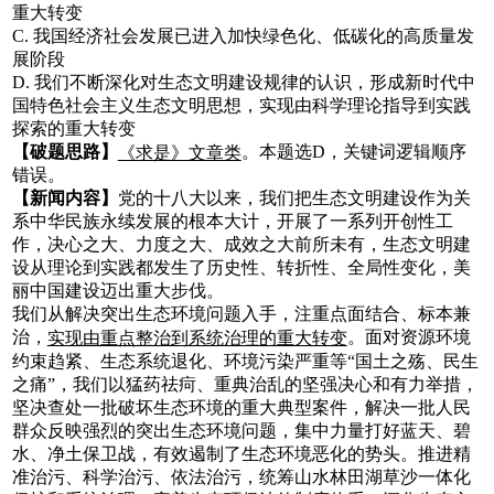
重大转变
C. 我国经济社会发展已进入加快绿色化、低碳化的高质量发
展阶段
D. 我们不断深化对生态文明建设规律的认识，形成新时代中
国特色社会主义生态文明思想，实现由科学理论指导到实践
探索的重大转变
【破题思路】
。本题选D，关键词逻辑顺序
《求是》文章类
错误。
【新闻内容】
党的十八大以来，我们把生态文明建设作为关
系中华民族永续发展的根本大计，开展了一系列开创性工
作，决心之大、力度之大、成效之大前所未有，生态文明建
设从理论到实践都发生了历史性、转折性、全局性变化，美
丽中国建设迈出重大步伐。
我们从解决突出生态环境问题入手，注重点面结合、标本兼
治，
。面对资源环境
实现由重点整治到系统治理的重大转变
约束趋紧、生态系统退化、环境污染严重等“国土之殇、民生
之痛”，我们以猛药祛疴、重典治乱的坚强决心和有力举措，
坚决查处一批破坏生态环境的重大典型案件，解决一批人民
群众反映强烈的突出生态环境问题，集中力量打好蓝天、碧
水、净土保卫战，有效遏制了生态环境恶化的势头。推进精
准治污、科学治污、依法治污，统筹山水林田湖草沙一体化